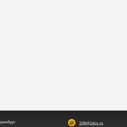
теринбург
108@1dcc.ru